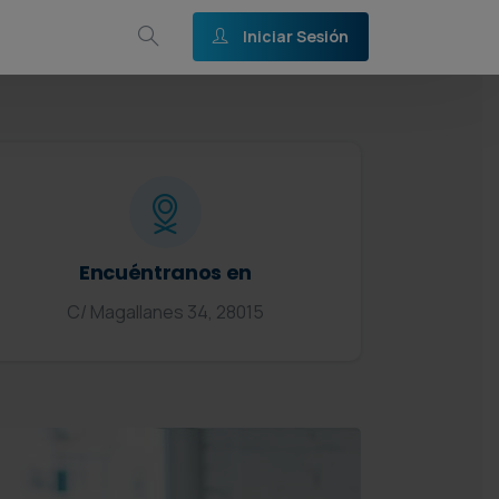
Iniciar Sesión
Encuéntranos en
C/ Magallanes 34, 28015