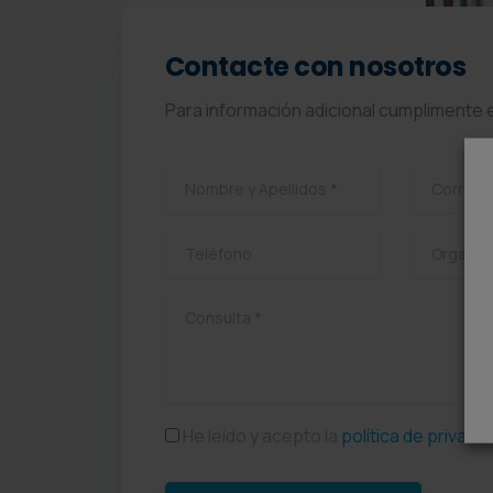
Contacte con nosotros
Para información adicional cumplimente e
He leído y acepto la
política de privaci