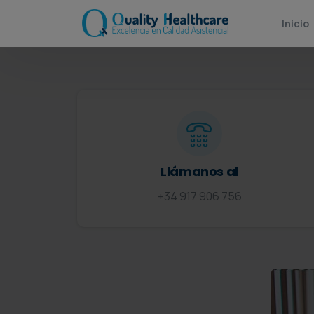
Inicio
Llámanos al
+34 917 906 756