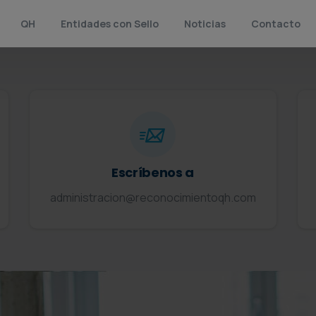
QH
Entidades con Sello
Noticias
Contacto
Escríbenos a
administracion@reconocimientoqh.com