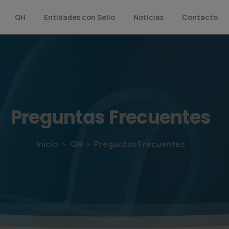
QH
Entidades con Sello
Noticias
Contacto
Preguntas
Frecuentes
Inicio
QH
Preguntas Frecuentes