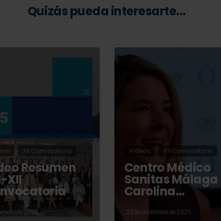
Quizás pueda interesarte...
eos
XII Convocatoria
Vídeos
XII Convocatoria
deo Resumen
Centro Médico
-XII
Sanitas Málaga
nvocatoria
Carolina…
 enero de 2026
23 de diciembre de 2025