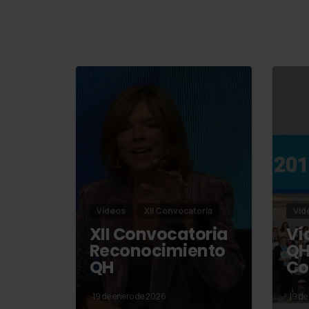
Vídeos
XII Convocatoria
Víd
XII Convocatoria
Ví
Reconocimiento
QH
QH
Co
19 de enero de 2026
19 de