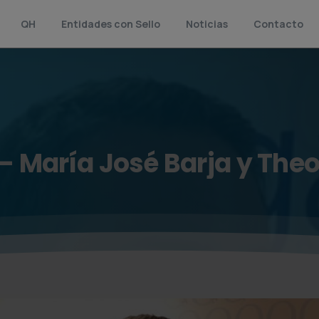
QH
Entidades con Sello
Noticias
Contacto
–
María
José
Barja
y
Theo