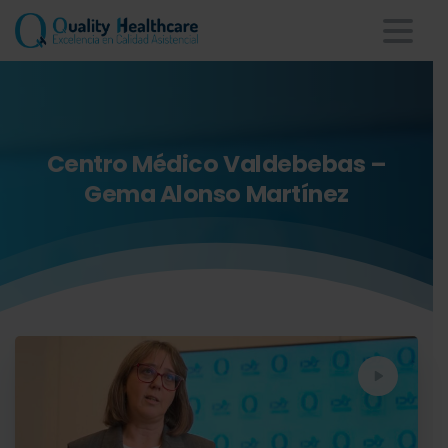
Centro
Médico
Valdebebas
–
Gema
Alonso
Martínez