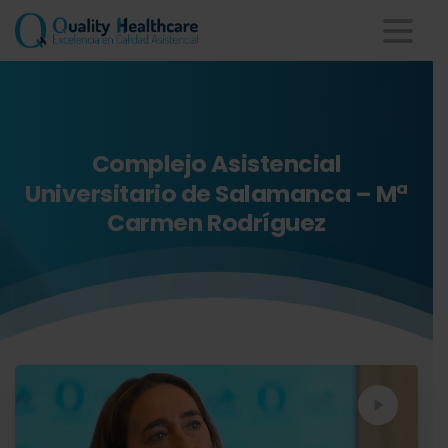
Complejo
Asistencial
Universitario
de
Salamanca
–
Mª
Carmen
Rodríguez