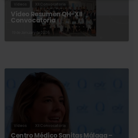
Vídeos
XII Convocatoria
Vídeo Resumen QH-XII
Convocatoria
19 de January de 2026
Vídeos
XII Convocatoria
Centro Médico Sanitas Málaga –