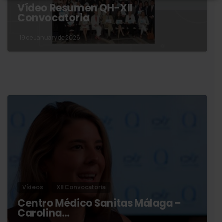
Vídeo Resumen QH-XII
Convocatoria
19 de January de 2026
Vídeos
XII Convocatoria
Centro Médico Sanitas Málaga –
Carolina…