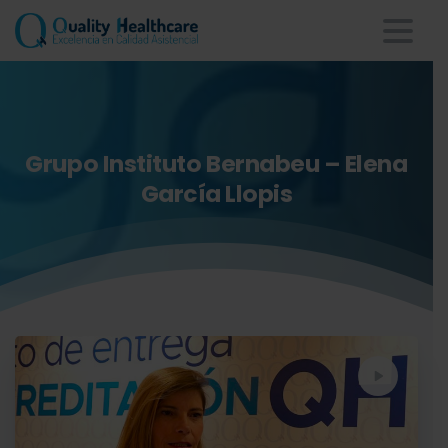
Grupo
Instituto
Bernabeu
–
Elena
García
Llopis