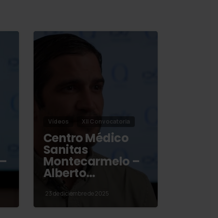
Vídeos
XII Convocatoria
Centro Médico
Sanitas
 –
Montecarmelo –
Alberto…
23 de diciembre de 2025