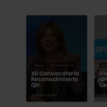
Vídeos
XII Convocatoria
Víd
XII Convocatoria
Ví
Reconocimiento
QH
QH
Co
19 de enero de 2026
19 de