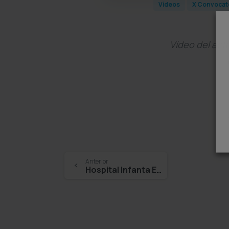
Vídeos
X Convocat
Vídeo del act
Continue
Anterior
Hospital Infanta Elena – César Téllez
Reading