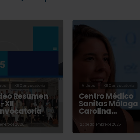
eos
XII Convocatoria
Vídeos
XII Convocatoria
deo Resumen
Centro Médico
-XII
Sanitas Málaga
nvocatoria
Carolina…
 enero de 2026
23 de diciembre de 2025