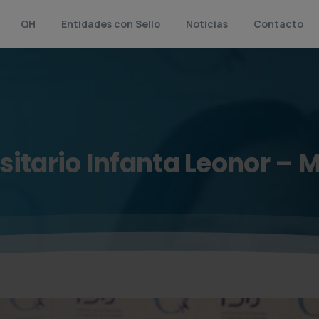
QH
Entidades con Sello
Noticias
Contacto
sitario
Infanta
Leonor
–
M