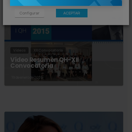
Configurar
ACEPTAR
Vídeos
XII Convocatoria
Vídeo Resumen QH-XII
Convocatoria
19 de enero de 2026