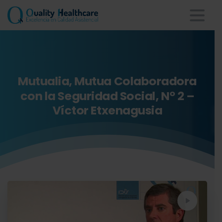
Mutualia,
Mutua
Colaboradora
con
la
Seguridad
Social,
Nº
2
–
Víctor
Etxenagusia