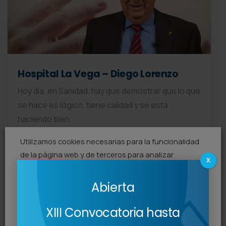
Hospital La Vega – Diego Lorenzo
Hoy día, en Sanidad, hay que demostrar que lo que
se hace es lógico, tiene calidad y se está
haciendo bien.
30 de julio de 2015
Utilizamos cookies necesarias para la funcionalidad
Leer más
de la página web y de terceros para analizar
X
nuestros servicios. Para más información sobre las
cookies que utilizamos, lea nuestra
Política de
Abierta
Cookies
.
XIII Convocatoria hasta
Puede aceptar todas las cookies pulsando el botón