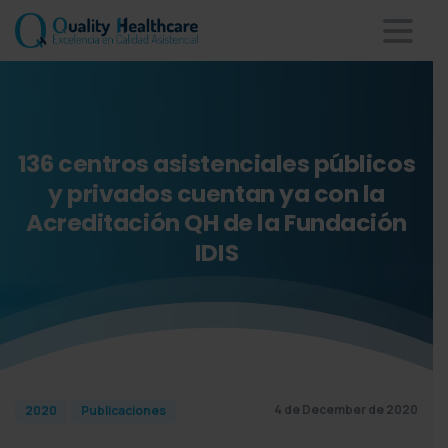
136
centros
asistenciales
públicos
y
privados
cuentan
ya
con
la
Acreditación
QH
de
la
Fundación
IDIS
4 de December de 2020
2020
Publicaciones