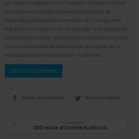
ya con la Acreditación QH+1 estrella; el Grupo Instituto
Bernabéu, el Hospital Universitario Marqués de
Valdecilla y el Hospital Universitario de Torrejón han
logrado la Acreditación QH+2 estrellas; y el Hospital de
Día Asepeyo Cartuja, el Hospital Universitario Rey Juan
Carlos y el Hospital de Manises han alcanzado en la
renovación la Acreditación QH + 3 estrellas.
LEER NOTA DE PRENSA
Share on Facebook
Share on twitter
Continue
Previous post
IDIS reúne al Comité Auditor de Acreditación QH para analizar los méritos de las organizaciones asistenciales en su VII edición
Reading