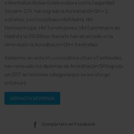
e Ibermutua Mutua Colaboradora con la Seguridad
Social nº 274, han logrado la Acreditación QH + 2
estrellas; y los hospitales HM Madrid, HM
Montepríncipe, HM Torrelodones, HM Sanchinarro de
Madrid y la OSI Bilbao-Basurto han alcanzado en la
renovación la Acreditación QH + 3 estrellas.
Asimismo, en esta VI convocatoria otras 47 entidades
han renovado los diplomas de Acreditación QH lograda
en 2017, en la misma categoría que se les otorgó
entonces.
LEER NOTA DE PRENSA
Compártelo en Facebook