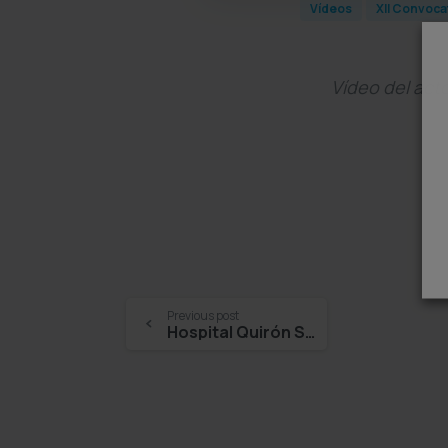
Vídeos
XII Convoca
Vídeo del acto
Continue
Previous post
Hospital Quirón Sagrado Corazón – María Pena de la Rosa
Reading