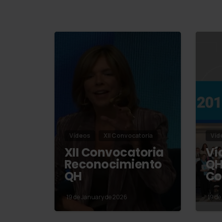
Vídeos
XII Convocatoria
Víd
XII Convocatoria
Ví
Reconocimiento
QH
QH
Co
19 de January de 2026
19 de