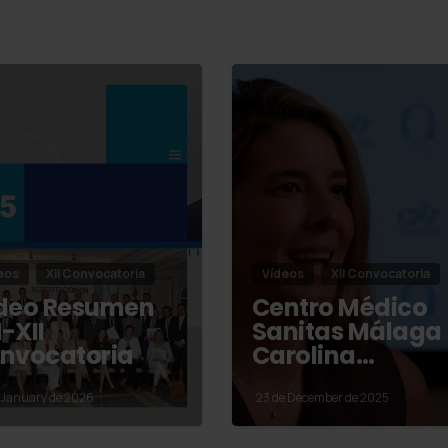
eos
XII Convocatoria
Vídeos
XII Convocatoria
deo Resumen
Centro Médico
-XII
Sanitas Málaga
nvocatoria
Carolina…
 January de 2026
23 de December de 2025