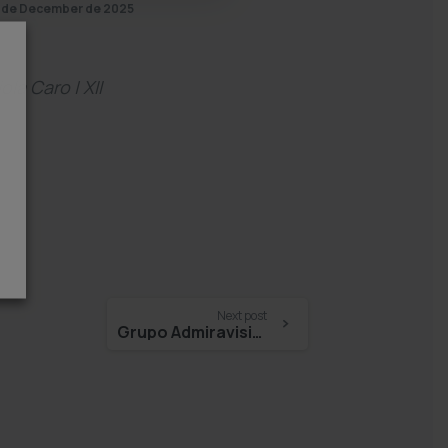
 de December de 2025
la Caro | XII
Next post
Grupo Admiravisión – Jesús Costa Vila