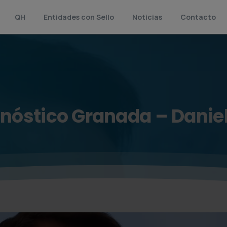
QH
Entidades con Sello
Noticias
Contacto
nóstico
Granada
–
Danie