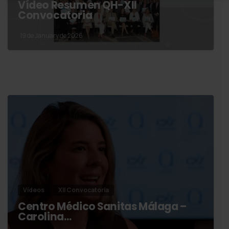
Vídeo Resumen QH-XII
Convocatoria
19 de January de 2026
Vídeos
XII Convocatoria
Centro Médico Sanitas Málaga –
Carolina…