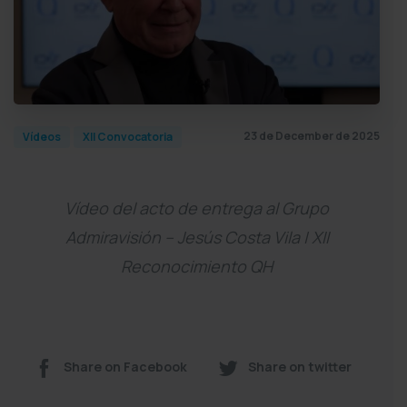
23 de December de 2025
Vídeos
XII Convocatoria
Vídeo del acto de entrega al Grupo
Admiravisión – Jesús Costa Vila | XII
Reconocimiento QH
Share on Facebook
Share on twitter