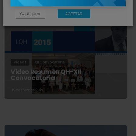
Configurar
ACEPTAR
Vídeos
XII Convocatoria
Vídeo Resumen QH-XII
Convocatoria
19 de enero de 2026