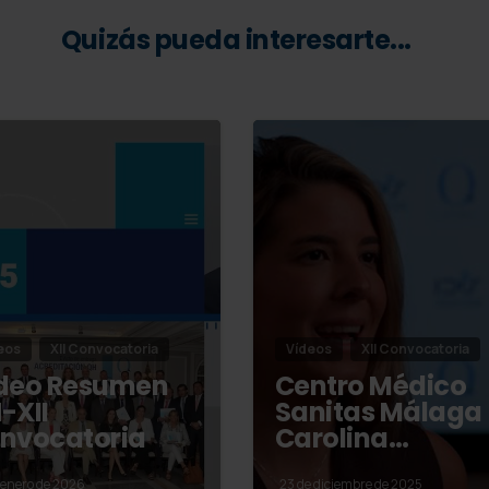
Quizás pueda interesarte...
eos
XII Convocatoria
Vídeos
XII Convocatoria
deo Resumen
Centro Médico
-XII
Sanitas Málaga
nvocatoria
Carolina…
 enero de 2026
23 de diciembre de 2025