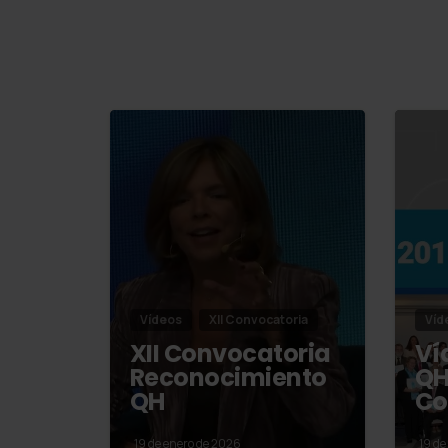
Vídeos
XII Convocatoria
Víd
XII Convocatoria
Ví
Reconocimiento
QH
QH
Co
19 de enero de 2026
19 de