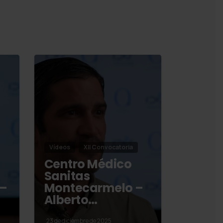
Vídeos
XII Convocatoria
Centro Médico
Sanitas
 –
Montecarmelo –
Alberto…
23 de diciembre de 2025