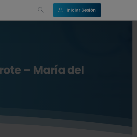
Iniciar Sesión
rote
–
María
del