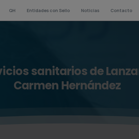
QH
Entidades con Sello
Noticias
Contacto
vicios
sanitarios
de
Lanza
Carmen
Hernández