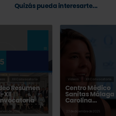
Quizás pueda interesarte...
eos
XII Convocatoria
Vídeos
XII Convocatoria
deo Resumen
Centro Médico
-XII
Sanitas Málaga
nvocatoria
Carolina…
 enero de 2026
23 de diciembre de 2025