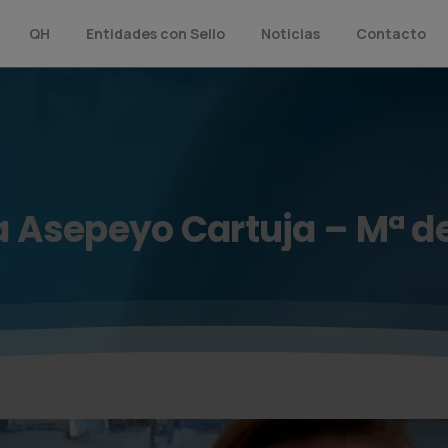
QH
Entidades con Sello
Noticias
Contacto
a
Asepeyo
Cartuja
–
Mª
d