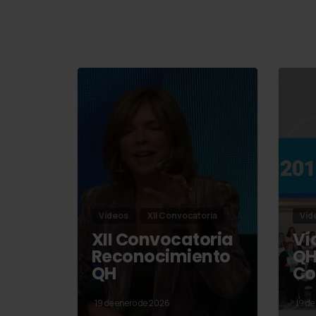
Vídeos
XII Convocatoria
Víd
XII Convocatoria
Ví
Reconocimiento
QH
QH
Co
19 de enero de 2026
19 de