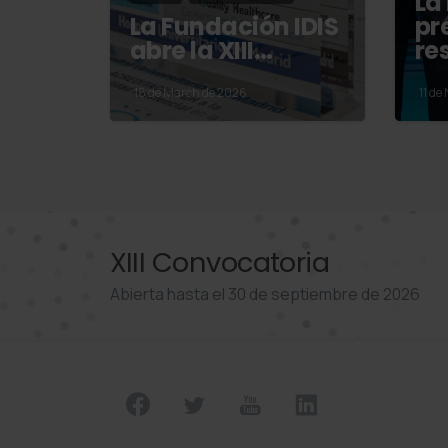
La
La Fundación IDIS
pr
abre la XIII…
re
18 de March de 2026
11 de
XIII Convocatoria
Abierta hasta el 30 de septiembre de 2026