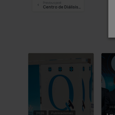
Previous post
Centro de Diálisis Diaverum: Axarquía, Estepona, Isla de la Cartuja, Minas de Riotinto, Nuestra Señora de la Cabeza y Torremolinos – Paula Illobre
Reading
202
2026
Publicaciones