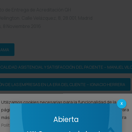
cto de Entrega de Acreditación QH
ellington. Calle Velázquez, 8, 28.001, Madrid
, 8 Noviembre 2016
RAMA
CALIDAD ASISTENCIAL Y SATISFACCIÓN DEL PACIENTE – MANUEL VIL
 DE LAS EMPRESAS EN LA ERA DEL CLIENTE – IGNACIO HERRERA
Utilizamos cookies necesarias para la funcionalidad de la
X
página web y de terceros para analizar nuestros servicios. Para
Share on Facebook
Share on twitter
más información sobre las cookies que utilizamos, lea nuestra
Abierta
Política de Cookies
.