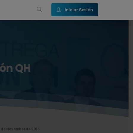
Iniciar Sesión
ión
QH
 de November de 2016