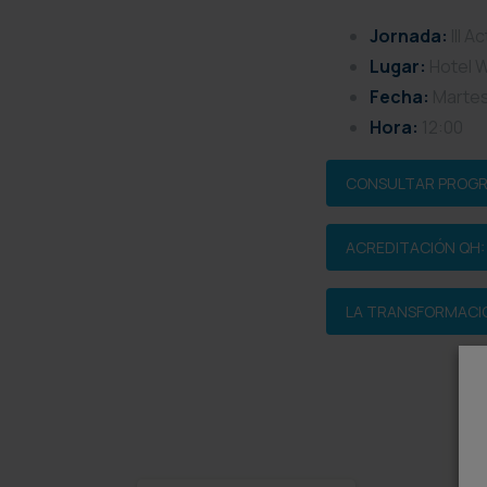
Jornada:
III A
Lugar:
Hotel W
Fecha:
Martes
Hora:
12:00
CONSULTAR PROG
ACREDITACIÓN QH: 
LA TRANSFORMACIÓN
Continue