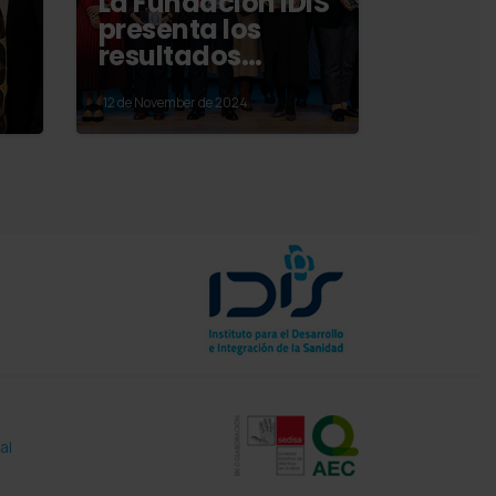
La Fundación IDIS
o
presenta los
resultados…
12 de November de 2024
al