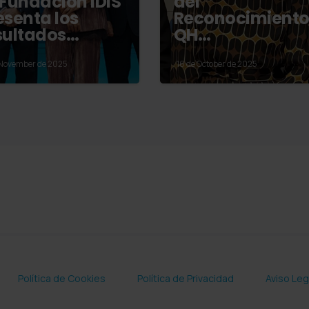
 Fundación IDIS
del
esenta los
Reconocimient
sultados…
QH…
 November de 2025
16 de October de 2025
Política de Cookies
Política de Privacidad
Aviso Leg