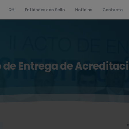
QH
Entidades con Sello
Noticias
Contacto
o
de
Entrega
de
Acreditac
8