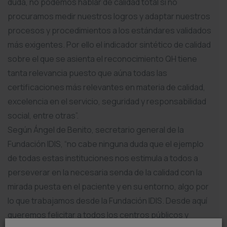
duda, no podemos hablar de calidad total si no
procuramos medir nuestros logros y adaptar nuestros
procesos y procedimientos a los estándares validados
más exigentes. Por ello el indicador sintético de calidad
sobre el que se asienta el reconocimiento QH tiene
tanta relevancia puesto que aúna todas las
certificaciones más relevantes en materia de calidad,
excelencia en el servicio, seguridad y responsabilidad
social, entre otras”.
Según Ángel de Benito, secretario general de la
Fundación IDIS, “no cabe ninguna duda que el ejemplo
de todas estas instituciones nos estimula a todos a
perseverar en la necesaria senda de la calidad con la
mirada puesta en el paciente y en su entorno, algo por
lo que trabajamos desde la Fundación IDIS. Desde aquí
queremos felicitar a todos los centros públicos y