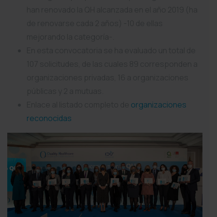
han renovado la QH alcanzada en el año 2019 (ha
de renovarse cada 2 años) -10 de ellas
mejorando la categoría-.
En esta convocatoria se ha evaluado un total de
107 solicitudes, de las cuales 89 corresponden a
organizaciones privadas, 16 a organizaciones
públicas y 2 a mutuas.
Enlace al listado completo de
organizaciones
reconocidas